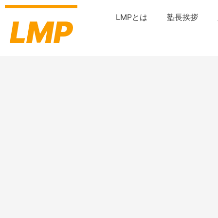
内
容
LMPとは
塾長挨拶
LMP
を
ス
キ
ッ
プ