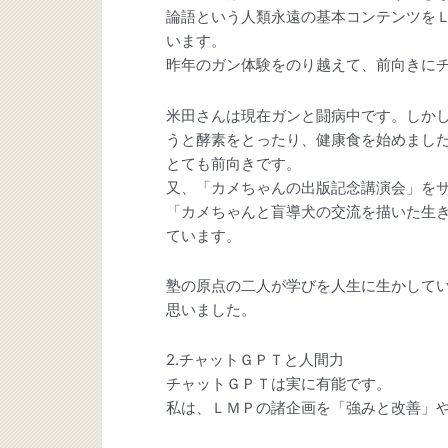
論語という人類永遠の基本コンテンツを
います。
昨年のガン体験をのり越えて、前向きに
米田さんは現在ガンと闘病中です。しか
うと酵素をとったり、健康食を始めまし
とても前向きです。
又、「カメちゃんの出版記念講演会」を
「カメちゃんと盲導犬の交流を描いた生
ています。
塾の原点の二人が学びを人生に生かして
思いました。
2.チャットＧＰＴと人間力
チャットＧＰＴは実に有能です。
私は、ＬＭＰの諸企画を「強みと改善」