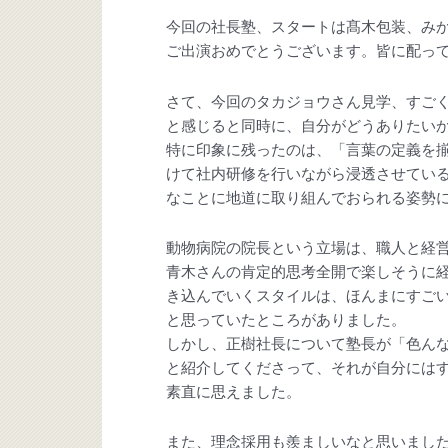
今回の社長塾、スタートは髙木包装、み
ご出演おめでとうございます。皆に配っ
さて、今回のタカジョウさん見学、すご
と感じると同時に、自分がどうありたい
特に印象に残ったのは、「言葉の定義を揃
けて社内研修を行いながら浸透させてい
なことに地道に取り組んでおられる姿勢
動物病院の院長という立場は、職人と経
青木さんの肯定的思考全開で楽しそうに
き込んでいくスタイルは、ほんまにすご
と思っていたところがありました。
しかし、正樹社長について塾長が「色ん
と紹介してくださって、それが自分には
素直に思えました。
また、理念採用も羨ましいなと思いまし