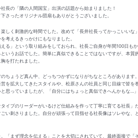
か社長の「隣の人間国宝」出演の話題から始まりました！
て下さったオリジナル団扇もありがとうございました。
く楽しく刺激的な時間でした。改めて「長井社長ってかっこいいな
かを考えるきっかけにもなりました。
える」という取り組みをしておられ、社長ご自身が年間100日もか
るというお話でした。簡単に真似できることではないですが、本質
に胸を打たれました。
営のちょうど真ん中、どっちつかずになりがちなところがあります
経営を拡大してきたスタイルや、松原さんの社員と同じ目線で皆を
いと思っていましたが、「自分にはちょっと真似できへんかもな…
なタイプのリーダーがいるけど仕組みを作って丁寧に育てる社長」
すごい刺さりました。自分が頑張って目指せる社長像はソレやな、
た。「まず理念を伝える」ことを大切にされていて、最終面接で「