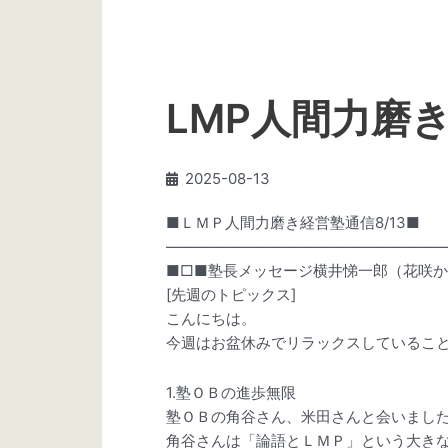
LMP人間力磨き
2025-08-13
■ＬＭＰ人間力磨き経営塾通信8/13■
———————————————————
■□■塾長メッセージ横井悌一郎（花咲か
[先週のトピックス]
こんにちは。
今週はお盆休みでリラックスしているこ
1.塾ＯＢの進歩無限
塾ＯＢの角谷さん、米田さんと会いまし
角谷さんは「論語とＬＭＰ」という大き