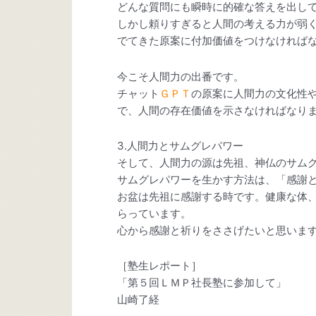
どんな質問にも瞬時に的確な答えを出し
しかし頼りすぎると人間の考える力が弱
でてきた原案に付加価値をつけなければ
今こそ人間力の出番です。
チャット
ＧＰＴ
の原案に人間力の文化性
で、人間の存在価値を示さなければなり
3.人間力とサムグレパワー
そして、人間力の源は先祖、神仏のサム
サムグレパワーを生かす方法は、「感謝
お盆は先祖に感謝する時です。健康な体、
らっています。
心から感謝と祈りをささげたいと思いま
［塾生レポート］
「第５回ＬＭＰ社長塾に参加して」
山崎了経