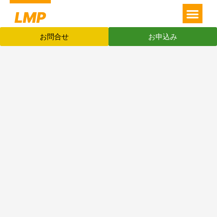
メ
内
LMP
ニ
容
LMPとは
塾長挨拶
人間力磨き社長塾
人間力磨き人持ち人生塾
人間力磨き企業内研修
年間スケジュール
ュ
を
お問合せ
お申込み
ー
ス
キ
ッ
プ