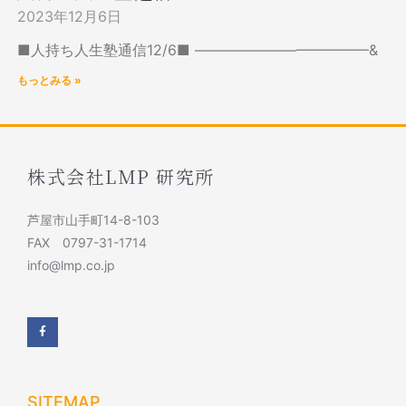
2023年12月6日
■人持ち人生塾通信12/6■ ————————————&
もっとみる »
株式会社LMP 研究所
芦屋市山手町14-8-103
FAX 0797-31-1714
info@lmp.co.jp
F
a
c
e
b
o
o
k
SITEMAP