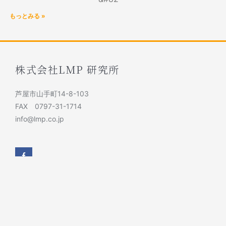
もっとみる »
株式会社LMP 研究所
芦屋市山手町14-8-103
FAX 0797-31-1714
info@lmp.co.jp
F
a
c
e
b
o
o
k
SITEMAP
-
f