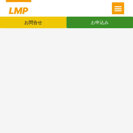
メ
内
LMP
ニ
容
LMPとは
塾長挨拶
人間力磨き社長塾
人間力磨き人持ち人生塾
人間力磨き企業内研修
年間スケジュール
ュ
を
お問合せ
お申込み
ー
ス
キ
ッ
プ