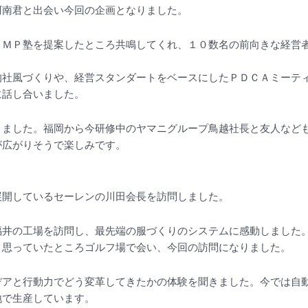
阿南君と出会い今回の企画となりました。
ＬＭＰ塾を提案したところ共鳴してくれ、１０数名の前向きな経営
的社風づくりや、経営スタンダートをベースにしたＰＤＣＡミーテ
に話し合いました。
りました。福岡から今研修中のヤマニグループ鳥越社長と友人など
が広がりそうで楽しみです。
展開しているセーレンの川田会長を訪問しました。
福井の工場を訪問し、最先端の服づくりのシステムに感動しました
と思っていたところゴルフ場で会い、今回の訪問になりました。
デアと行動力でどう変革してきたかの体験を聞きました。今では自
地で生産しています。