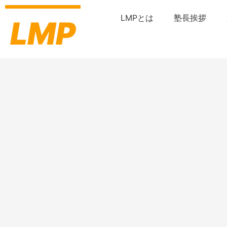
内
容
LMPとは
塾長挨拶
LMP
を
ス
キ
ッ
プ