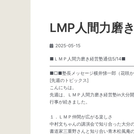
LMP人間力磨き
2025-05-15
■ＬＭＰ人間力磨き経営塾通信5/14■
———————————————————
■□■塾長メッセージ横井悌一郎（花咲か
[先週のトピックス]
こんにちは。
先週は、ＬＭＰ人間力磨き経営塾in大分
行事が続きました。
１．ＬＭＰ仲間が広がる楽しさ
中村文ちゃんの講演会で知り合った大分
書道家三重野さんと知り合い青木松風庵