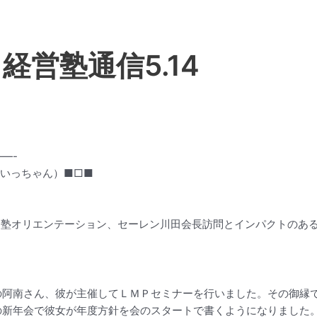
経営塾通信5.14
—-
いっちゃん）■□■
開塾オリエンテーション、セーレン川田会長訪問とインパクトのあ
の阿南さん、彼が主催してＬＭＰセミナーを行いました。その御縁
の新年会で彼女が年度方針を会のスタートで書くようになりました