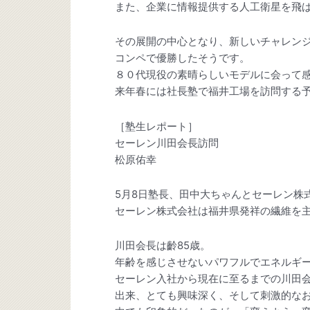
また、企業に情報提供する人工衛星を飛
その展開の中心となり、新しいチャレン
コンペで優勝したそうです。
８０代現役の素晴らしいモデルに会って
来年春には社長塾で福井工場を訪問する
［塾生レポート］
セーレン川田会長訪問
松原佑幸
5月8日塾長、田中大ちゃんとセーレン株
セーレン株式会社は福井県発祥の繊維を
川田会長は齡85歳。
年齢を感じさせないパワフルでエネルギ
セーレン入社から現在に至るまでの川田
出来、とても興味深く、そして刺激的な