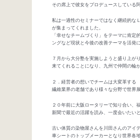
その席上で彼女をプロデュースしている
私は一過性のセミナーではなく継続的な
が集まってくれました。
「幸せなチームづくり」をテーマに肯定
ングなど現状と今後の改善テーマを活発
７月から大分塾を実施しようと盛り上が
来てくれることになり、九州で仲間の輪
２．経営者の想いでチームは大変革する
繊維業界の老舗であり様々な分野で世界
２０年前に大阪ロータリーで知り合い、
新聞で最近の活躍を読み、一度会いたい
古い体質の染物屋さんを川田さんのアイ
車シートのトップメーカーとなり世界各