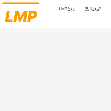
内
容
LMPとは
塾長挨拶
LMP
を
ス
キ
ッ
プ