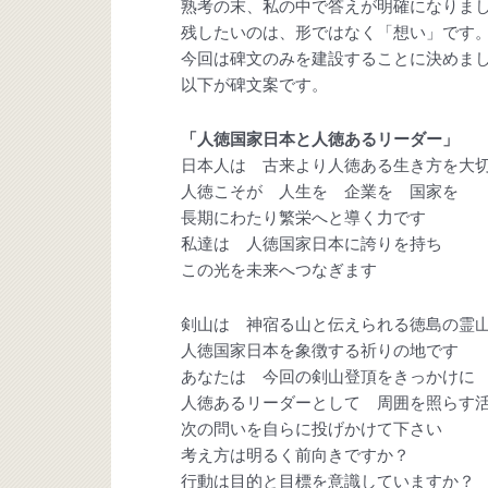
熟考の末、私の中で答えが明確になりま
残したいのは、形ではなく「想い」です
今回は碑文のみを建設することに決めま
以下が碑文案です。
「人徳国家日本と人徳あるリーダー」
日本人は 古来より人徳ある生き方を大
人徳こそが 人生を 企業を 国家を
長期にわたり繁栄へと導く力です
私達は 人徳国家日本に誇りを持ち
この光を未来へつなぎます
剣山は 神宿る山と伝えられる徳島の霊
人徳国家日本を象徴する祈りの地です
あなたは 今回の剣山登頂をきっかけに
人徳あるリーダーとして 周囲を照らす
次の問いを自らに投げかけて下さい
考え方は明るく前向きですか？
行動は目的と目標を意識していますか？