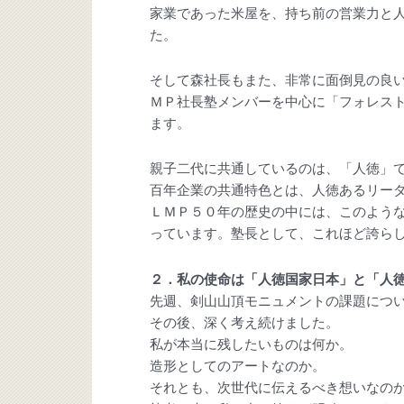
家業であった米屋を、持ち前の営業力と
た。
そして森社長もまた、非常に面倒見の良
ＭＰ社長塾メンバーを中心に「フォレス
ます。
親子二代に共通しているのは、「人徳」
百年企業の共通特色とは、人徳あるリー
ＬＭＰ５０年の歴史の中には、このよう
っています。塾長として、これほど誇ら
２．私の使命は「人徳国家日本」と「人
先週、剣山山頂モニュメントの課題につ
その後、深く考え続けました。
私が本当に残したいものは何か。
造形としてのアートなのか。
それとも、次世代に伝えるべき想いなの