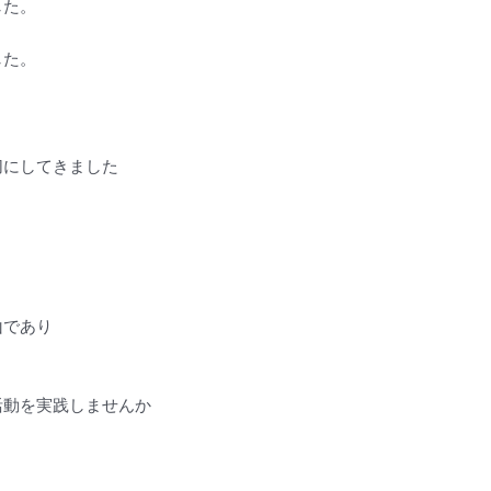
した。
。
した。
切にしてきました
山であり
活動を実践しませんか