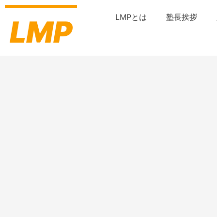
内
容
LMPとは
塾長挨拶
LMP
を
ス
キ
ッ
プ