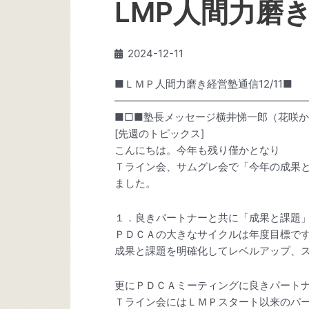
LMP人間力磨き
2024-12-11
■ＬＭＰ人間力磨き経営塾通信12/11■
———————————————————
■□■塾長メッセージ横井悌一郎（花咲か
[先週のトピックス]
こんにちは。今年も残り僅かとなり
Ｔライン会、サムグレ会で「今年の成果
ました。
１．良きパートナーと共に「成果と課題
ＰＤＣＡの大きなサイクルは年度目標で
成果と課題を明確化してレベルアップ、
更にＰＤＣＡミーティングに良きパート
Ｔライン会にはＬＭＰスタート以来のパ