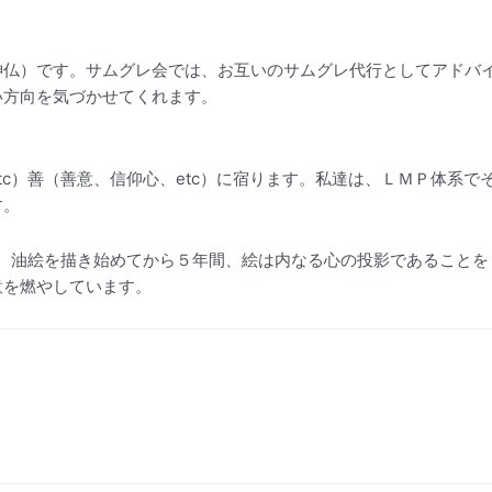
。
神仏）です。サムグレ会では、お互いのサムグレ代行としてアドバ
い方向を気づかせてくれます。
tc）善（善意、信仰心、etc）に宿ります。私達は、ＬＭＰ体系で
す。
す。油絵を描き始めてから５年間、絵は内なる心の投影であることを
意を燃やしています。