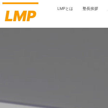
内
容
LMPとは
塾長挨拶
LMP
を
ス
キ
ッ
プ