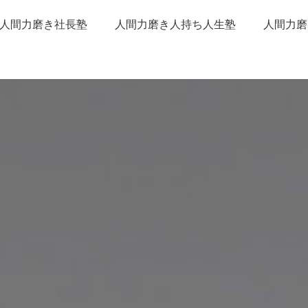
人間力磨き社長塾
人間力磨き人持ち人生塾
人間力磨